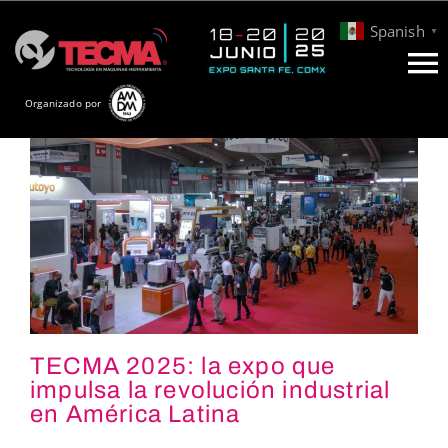
Skip
Spanish
▼
to
content
To
Organizado por
Info
Na
General
Participa
Conferencias
Blog
TECMA 2025: la expo que
TECMA 2025: la
impulsa la revolución industrial
Contacto
en América Latina
expo que impulsa