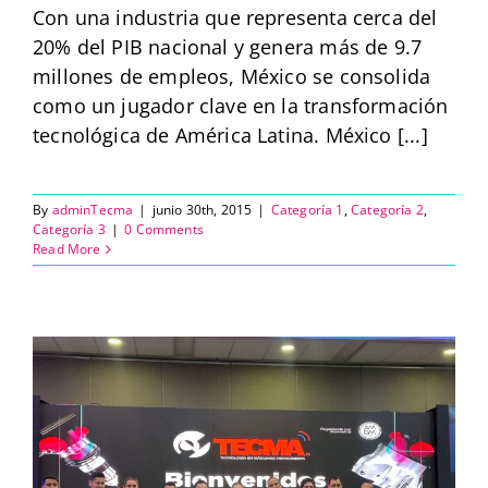
Con una industria que representa cerca del
la revolución
20% del PIB nacional y genera más de 9.7
millones de empleos, México se consolida
industrial en
como un jugador clave en la transformación
América Latina
tecnológica de América Latina. México [...]
By
adminTecma
|
junio 30th, 2015
|
Categoría 1
,
Categoría 2
,
Categoría 3
|
0 Comments
Read More