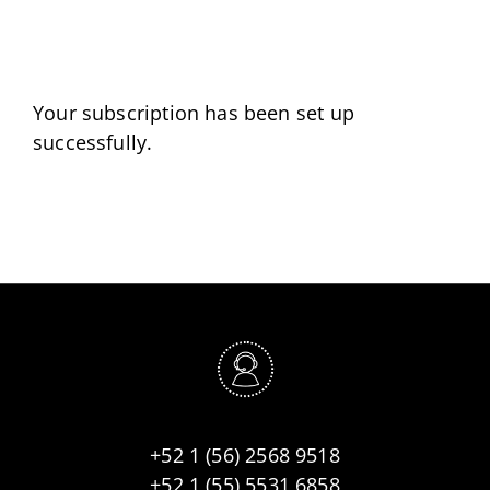
Skip
to
content
Your subscription has been set up
successfully.
+52 1 (56) 2568 9518
+52 1 (55) 5531 6858