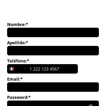
Skip
to
content
Nombre:*
Apellido:*
Teléfono:*
+52
Email:*
Password:*