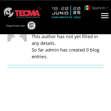
Skip
Spanish
▼
to
content
To
About
admin
Organizado por
Info
Na
General
This author has not yet filled in
any details.
Participa
So far admin has created 0 blog
entries.
Conferencias
Blog
Contacto