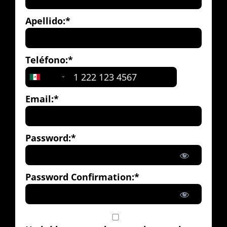
Apellido:*
Teléfono:*
+52
Email:*
Password:*
Password Confirmation:*