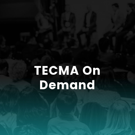
Skip
to
content
TECMA On
Demand